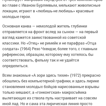
во главе с Иваном Бурляевым, мелькают живописные
локации, играют в «любишь-не любишь» красивые
молодые герои.
Основная канва — немолодой житель глубинки
отправляется на фронт вслед за сыном — на первый
взгляд кажется заимствованной из советской
классики. Но «Отец» не римейк и не парафраз «Отца
солдата» (1964) Резо Чхеидзе, более того, с главным
референсом, образцом, которому ему хотелось бы
соответствовать, фильму так и не удаётся
определиться.
Всем знакомые «А зори здесь тихие» (1972) прекрасно
обошлись без компьютерной графики, и здесь лирике
становления молодых бойцов нарисованные взрывы
только мешают, а «гонконгская» макросъёмка
вылетающих из ствола пуль настраивает на совсем
иной лад. Но и сама эта лирическая линия просто