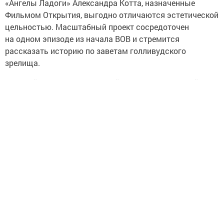
«Ангелы Ладоги» Александра Котта, назначенные
Фильмом Открытия, выгодно отличаются эстетической
цельностью. Масштабный проект сосредоточен
на одном эпизоде из начала ВОВ и стремится
рассказать историю по заветам голливудского
зрелища.
Главный аттракцион, буерный спорт на ладожской
Дороге жизни, размашисто снят оператором Сергеем
Астаховым, известным по куда более интимной работе
с Алексеем Балабановым. Красавцы-буеристы,
вчерашние соперники на воде, отныне объединены
общей целью («команда у нас теперь одна — Родина!»)
и правят яхтами на колёсиках по льду замёрзшего
Финского залива. Посреди выполнения боевой задачи
им приходится столкнуться с непредвиденным —
неэвакуированными детьми из приюта, оставшимися
с одной воспитательницей. Тем временем не дремлют
коварные немецко-фашистские оккупанты.