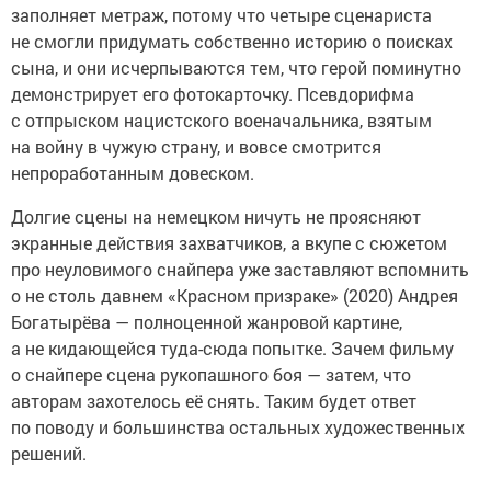
заполняет метраж, потому что четыре сценариста
не смогли придумать собственно историю о поисках
сына, и они исчерпываются тем, что герой поминутно
демонстрирует его фотокарточку. Псевдорифма
с отпрыском нацистского военачальника, взятым
на войну в чужую страну, и вовсе смотрится
непроработанным довеском.
Долгие сцены на немецком ничуть не проясняют
экранные действия захватчиков, а вкупе с сюжетом
про неуловимого снайпера уже заставляют вспомнить
о не столь давнем «Красном призраке» (2020) Андрея
Богатырёва — полноценной жанровой картине,
а не кидающейся туда-сюда попытке. Зачем фильму
о снайпере сцена рукопашного боя — затем, что
авторам захотелось её снять. Таким будет ответ
по поводу и большинства остальных художественных
решений.