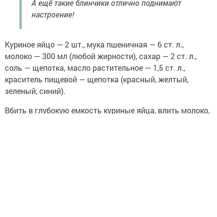
А ещё такие блинчики отлично поднимают
настроение!
Куриное яйцо — 2 шт., мука пшеничная — 6 ст. л.,
молоко — 300 мл (любой жирности), сахар — 2 ст. л.,
соль — щепотка, масло растительное — 1,5 ст. л.,
краситель пищевой — щепотка (красный, желтый,
зеленый, синий).
Вбить в глубокую емкость куриные яйца, влить молоко,
всыпать сахар и соль. Взбить все венчиком 2-3 минуты.
Всыпать просеянную пшеничную муку, замесить
блинное тесто. Влить в него растительное масло
и перемешать. Оставить тесто на 15-20 минут. Тесто
разлить в четыре глубокие тарелки. В каждую из них
добавить пищевой краситель разного цвета. Аккуратно
перемешать все цвета, промывая венчик каждый раз.
Прогреть сковороду, в первый раз смазать
ее растительным или сливочным маслом, выпекать