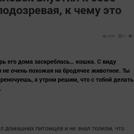
подозревая, к чему это
2238
0
рь его дома заскреблась… кошка. С виду
и не очень похожая на бродячее животное. Ты
реночуешь, а утром решим, что с тобой делать
.
л домашних питомцев и не знал толком, что