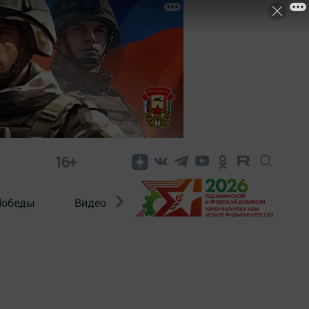
16+
Победы
Видео
Конкурсы
ЭтноДети