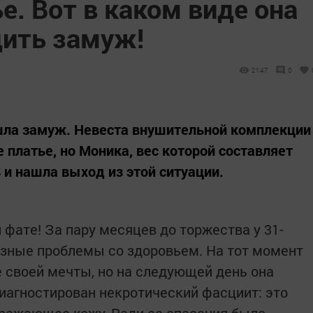
е. Вот в каком виде она
ить замуж!
2147
0
ла замуж. Невеста внушительной комплекции
 платье, но Моника, вес которой составляет
 и нашла выход из этой ситуации.
фате! За пару месяцев до торжества у 31-
езные проблемы со здоровьем. На тот момент
е своей мечты, но на следующей день она
диагностирован некротический фасциит: это
оражающее кожу. Ради ее спасения было