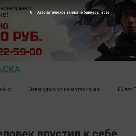
5
Автоматическое закрытие баннера через
ЬСКА
збука
⁠Зеленодольск: качество жизни
80 лет 
ловек впустил к себе