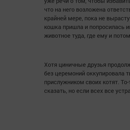
уже речи о том, чтобы избавить
что на него возложена ответс
крайней мере, пока не вырасту
кошка пришла и попросилась и
животное туда, где ему и пото
Хотя циничные друзья продолж
без церемоний оккупировала тв
прислужником своих котят. То-
сказать, но если всех все устра