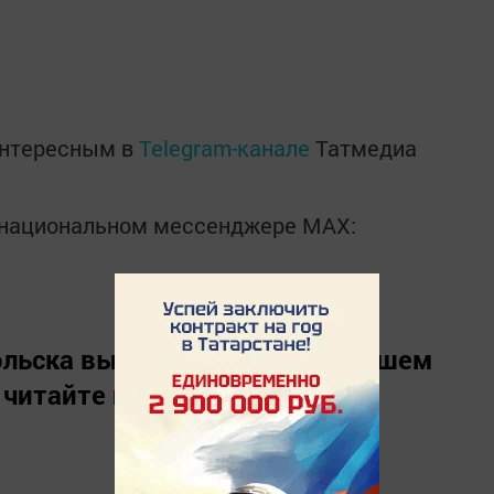
интересным в
Telegram-канале
Татмедиа
в национальном мессенджере MАХ:
льска вы можете узнать в нашем
 читайте нас в
«Дзен»
.