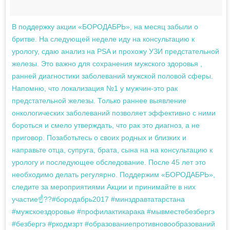
В поддержку акции «БОРОДАБРЬ», на месяц забыли о
бритве. На следующей неделе иду на консультацию к
урологу, сдаю анализ на PSA и прохожу УЗИ предстательной
железы. Это важно для сохранения мужского здоровья ,
ранней диагностики заболеваний мужской половой сферы.
Напомню, что локализация №1 у мужчин-это рак
предстательной железы. Только раннее выявление
онкологических заболеваний позволяет эффективно с ними
бороться и смело утверждать, что рак это диагноз, а не
приговор. Позаботьтесь о своих родных и близких и
направьте отца, супруга, брата, сына на на консультацию к
урологу и последующее обследование. После 45 лет это
необходимо делать регулярно. Поддержим «БОРОДАБРЬ»,
следите за мероприятиями Акции и принимайте в них
участие☝️??#бородабрь2017 #минздравтатарстана
#мужскоездоровье #профилактикарака #мывместебезбергэ
#безбергэ #ркодмзрт #образованиепротивновообразований