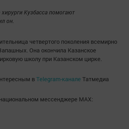
 хирурги Кузбасса помогают
л он.
ительница четвертого поколения всемирно
Запашных. Она окончила Казанское
ирковую школу при Казанском цирке.
интересным в
Telegram-канале
Татмедиа
в национальном мессенджере MАХ: