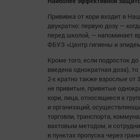
Наиболее эффективной защито
Прививка от кори входит в На
двукратно: первую дозу — когда
перед школой, — напоминает в
ФБУЗ «Центр гигиены и эпидем
Кроме того, если подросток до 
введена однократная доза), т
2-х кратно также взрослые от 3
не привитые, привитые однокр
кори, лица, относящиеся к гру
и организаций, осуществляющи
торговли, транспорта, коммун
вахтовым методом, и сотрудни
в пунктах пропуска через гран