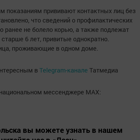
им показаниям прививают контактных лиц без
тановлено, что сведений о профилактических
цо ранее не болело корью, а также подлежат
 старше 6 лет, привитые однократно.
ица, проживающие в одном доме.
интересным в
Telegram-канале
Татмедиа
в национальном мессенджере MАХ:
льска вы можете узнать в нашем
 читайте нас в
«Дзен»
.