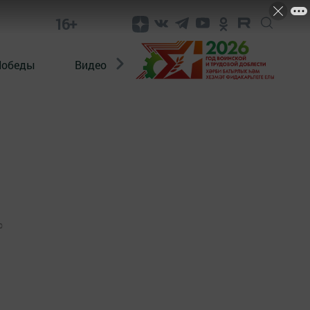
16+
Победы
Видео
Конкурсы
ЭтноДети
0