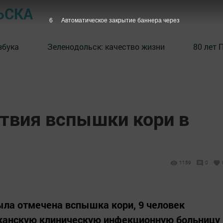
ЬСКА
5
Автоматическое закрытие баннера через
збука
⁠Зеленодольск: качество жизни
80 лет 
твия вспышки кори в
1159
0
ыла отмечена вспышка кори, 9 человек
иканскую клиническую инфекционную больницу