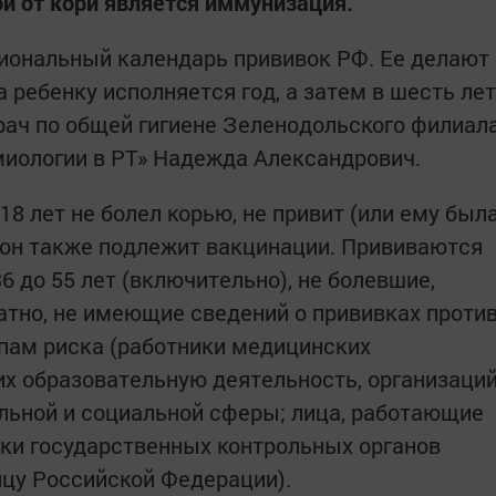
й от кори является иммунизация.
циональный календарь прививок РФ. Ее делают
 ребенку исполняется год, а затем в шесть лет
рач по общей гигиене Зеленодольского филиал
иологии в РТ» Надежда Александрович.
18 лет не болел корью, не привит (или ему был
о он также подлежит вакцинации. Прививаются
6 до 55 лет (включительно), не болевшие,
атно, не имеющие сведений о прививках проти
ппам риска (работники медицинских
х образовательную деятельность, организаци
альной и социальной сферы; лица, работающие
ки государственных контрольных органов
ицу Российской Федерации).