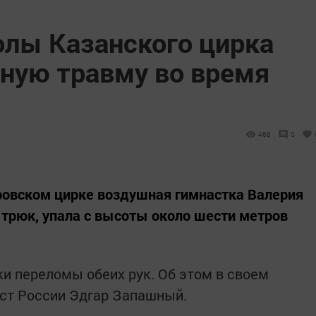
лы Казанского цирка
зную травму во время
468
0
ровском цирке воздушная гимнастка Валерия
трюк, упала с высоты около шести метров
ки переломы обеих рук. Об этом в своем
ист России Эдгар Запашный.