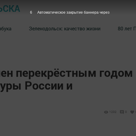
ЬСКА
6
Автоматическое закрытие баннера через
збука
⁠Зеленодольск: качество жизни
80 лет 
лен перекрёстным годом
туры России и
1202
0