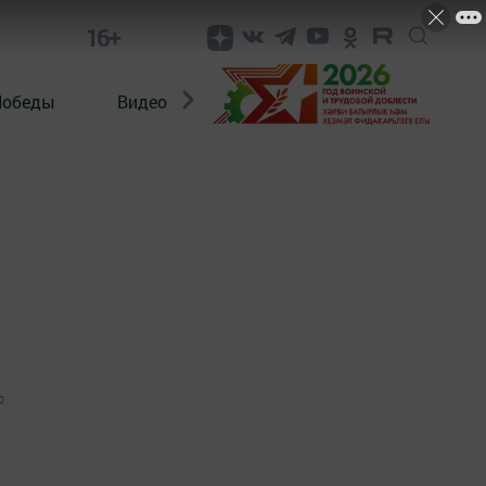
16+
Победы
Видео
Конкурсы
ЭтноДети
0