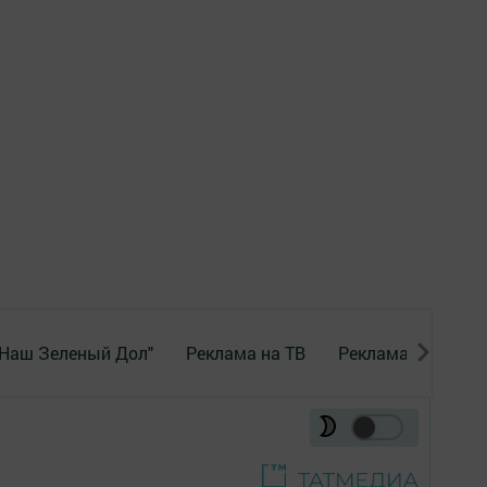
"Наш Зеленый Дол"
Реклама на ТВ
Реклама в газете