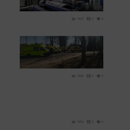
1523
0
0
1506
0
0
1354
0
0