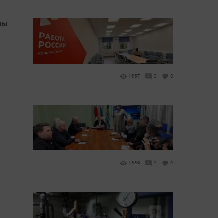
мы
1657
0
0
1669
0
0