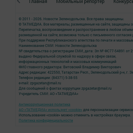
Главная
Мобильный репортер
Конкурс
© 2011 - 2026. Новости Зеленодольска. Все права защищены.
© ТАТМЕДИА. Все материалы, размещенные на сайте, защищены з
Перепечатка, воспроизведение и распространение в любом объе
размещенной на сайте, возможна только с письменного согласия
При поддержке Республиканского агентства по печати и массов
Наименование СМИ: Новости Зеленодольска
№ свидетельства о регистрации СМИ, дата: Эл № ФС77-54891 от 2
выдано Федеральной службой по надзору в сфере связи,
информационных технологий и массовых коммуникаций
ФИО главного редактора: Витовский Владимир Викторович
Адрес редакции: 422550, Татарстан Респ., Зеленодольский р-н, г. Зе
Телефон редакции: (84371) 5-38-55
e-mail: zpgazetan@mail.ru
Для сообщений о фактах коррупции zpgazetar@mail.ru
Учредитель СМИ: АО «ТАТМЕДИА»
Антикоррупционная политика
АО «ТАТМЕДИА» использует «cookie»
для персонализации сервисо
Использование «cookie» можно отменить в настройках браузера.
Политика конфиденциальности