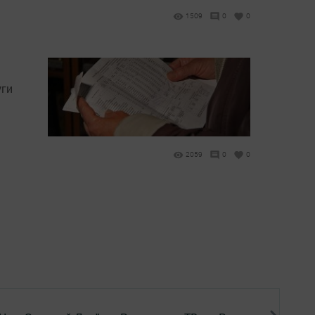
1509
0
0
уги
2059
0
0