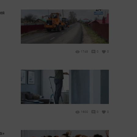
ия
1748
0
0
1600
0
0
а»