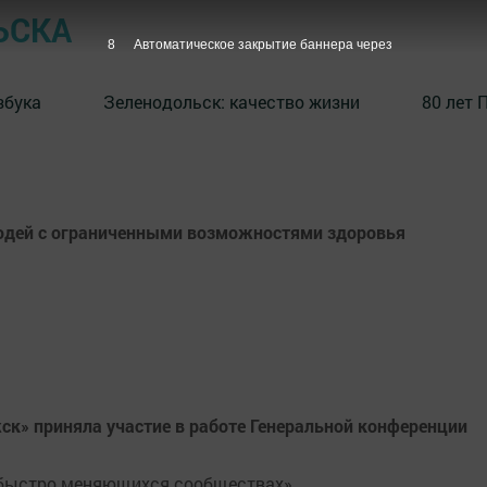
ЬСКА
7
Автоматическое закрытие баннера через
збука
⁠Зеленодольск: качество жизни
80 лет 
людей с ограниченными возможностями здоровья
ск» приняла участие в работе Генеральной конференции
в быстро меняющихся сообществах»