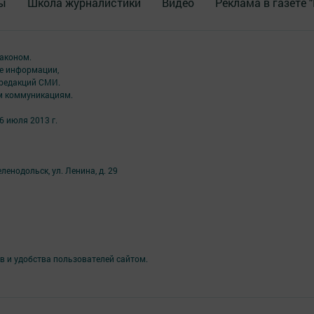
ы
Школа журналистики
Видео
Реклама в газете 
аконом.
ме информации,
 редакций СМИ.
ым коммуникациям.
6 июля 2013 г.
ленодольск, ул. Ленина, д. 29
в и удобства пользователей сайтом.