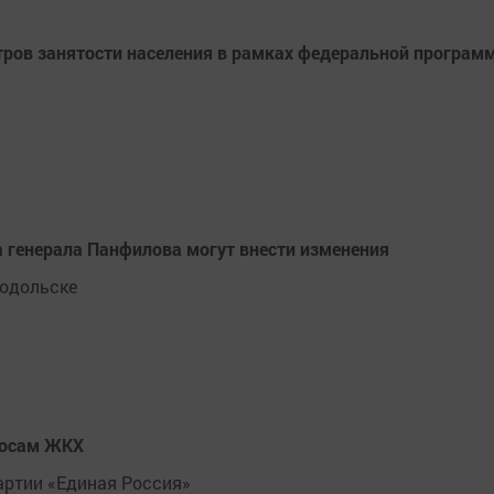
тров занятости населения в рамках федеральной програм
 генерала Панфилова могут внести изменения
нодольске
росам ЖКХ
артии «Единая Россия»