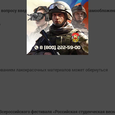
 вопросу введения и использования средств самообложен
о
ованием лакокрасочных материалов может обернуться
 Всероссийского фестиваля «Российская студенческая весн