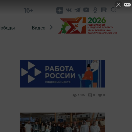
16+
Победы
Видео
Конкурсы
ЭтноДети
1505
0
0