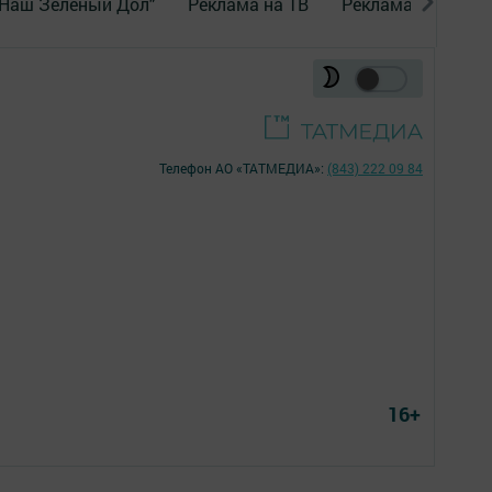
"Наш Зеленый Дол"
Реклама на ТВ
Реклама в газете
Телефон АО «ТАТМЕДИА»:
(843) 222 09 84
16+