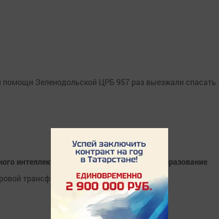
й помощи Зеленодольской ЦРБ 957 раз выезжали спасать
ного интеллекта на экономику, общество и образование
ифровой трансформации