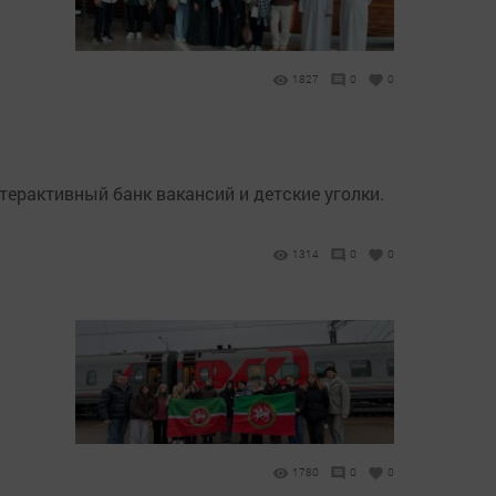
1827
0
0
ерактивный банк вакансий и детские уголки.
1314
0
0
1780
0
0