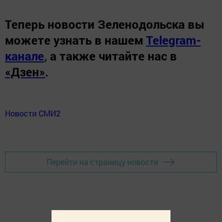
Теперь
новости Зеленодольска вы
можете узнать в нашем
Telegram-
канале
,
а также читайте нас в
«Дзен»
.
Новости СМИ2
Перейти на страницу новости