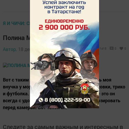
Я И ЧИЧИ: СМОТРИМСЯ ОТЛИЧНО
Полина Маркова
Автор,
18 декабря 2015 - 06:39
1415
0
0
Вот с таким весёлым парнем познакомилась моя
внучка у моря. Одет очень спортивно: кроссовки, трико
и футболка. А покривляется и подразнится - это он
всегда с удовольсвтием. А еще: нравится позировать
перед камерой. Вот такой он!
Следите за самым важным и интересным в