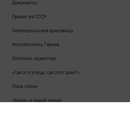
Документы
Привет из СССР
Зеленодольская красавица
Фотолетопись Героев
Летопись мужества
«Где эта улица, где этот дом?»
Лица эпохи
«Маяк» в нашей жизни
«Было - стало»
«По волнам памяти»