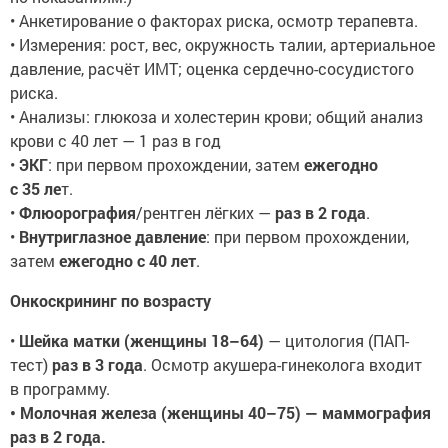
• Анкетирование о факторах риска, осмотр терапевта.
• Измерения: рост, вес, окружность талии, артериальное
давление, расчёт ИМТ; оценка сердечно-сосудистого
риска.
• Анализы: глюкоза и холестерин крови; общий анализ
крови с 40 лет — 1 раз в год
•
ЭКГ
: при первом прохождении, затем
ежегодно
с 35 ле
т.
•
Флюорография
/рентген лёгких —
раз в 2 года
.
•
Внутриглазное давление
: при первом прохождении,
затем
ежегодно с 40 лет
.
Онкоскрининг по возрасту
•
Шейка матки (женщины 18–64)
— цитология (ПАП-
тест)
раз в 3 года
. Осмотр акушера-гинеколога входит
в программу.
• Молочная железа (женщины 40–75) — маммография
раз в 2 года.