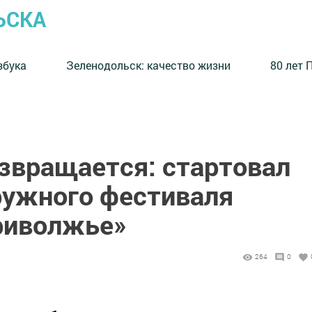
ЬСКА
збука
⁠Зеленодольск: качество жизни
80 лет 
озвращается: стартовал
ружного фестиваля
риволжье»
264
0