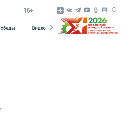
16+
Победы
Видео
Конкурсы
ЭтноДети
0