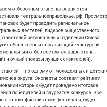
льном отборочном этапе направляются
естиваля театральноеприволжье. рф. Просмот
становок будет проводить региональное
тральных деятелей, лидеров общественного
дставителей региональных отделений Союза
угих общественных организаций культурной
егиональный отбор состоится в два этапа:
й) и очный (показы лучших спектаклей).
ектаклей — по одному от молодежных и детски
егионов округа. Эксперты составят рейтинги
сновании которых будет проведено итоговое
ения победителей и лауреатов конкурса. Все
рые станут финалистами фестиваля, будут
я в доступе для свободного просмотра.