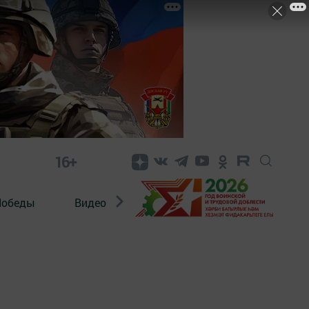
16+
Победы
Видео
Конкурсы
ЭтноДети