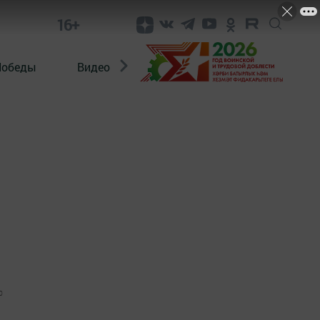
16+
Победы
Видео
Конкурсы
ЭтноДети
0