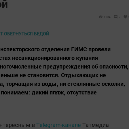
ой
1194
0
инспекторского отделения ГИМС провели
стах несанкционированного купания
многочисленные предупреждения об опасности,
еньше не становится. Отдыхающих не
, торчащая из воды, ни стек­лянные осколки,
 понимаем: дикий пляж, отсутствие
интересным в
Telegram-канале
Татмедиа