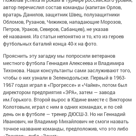
автор перечислил состав команды (капитан Орлов,
вратарь Данилов, защитник Швец, полузащитники
Обломов, Рузанов, Чижиков, нападающие Морозов,
Петров, Ураков, Северов, Сабанцев), не указав
её названия. Из статьи непонятно и то, кто из героев
футбольных баталий конца 40-х на фото.
Прояснить эту загадку мы попросили ветеранов
местного футбола Геннадия Алексеева и Владимира
Тихонова. Наши консультанты сами заслуживают того,
чтобы о них узнали в Зеленодольске. Первый в 1963-
1967 годах играл в «Прогрессе» и «Чайке», потом был
директором предприятия «ЭРА», затем — завода
им.Горького. Второй вырос в Юдине вместе с Виктором
Колотовым, играл с ним в одних командах, и по сей
день он в футболе — тренер ДЮСШ-3. Но ни Геннадий
Иванович, ни Владимир Михайлович не смоги назвать
точное название команды, предположив, что это либо
«Трактор», либо «Зенит».