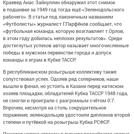
Краевед Анас Зайнуллин обнаружил этот снимок
в подшивке за 1949 год тогда ещё «Зеленодольского
рабочего». В статье под лаконичным названием
«Футболисты» журналист Г.Парфёнов сообщает, что
«футбольная команда, которую возглавляет т.Орлов,
в этом году добилась неплохих результатов». Среди
достигнутых успехов автор называет многочисленные
победы в мужском первенстве города и допуск
команды к играм в Кубке ТАССР.
В республиканском розыгрыше коллективу также
сопутствовал успех. Одолев ряд соперников, наши
вышли в финал, но устоять в Казани перед натиском
хозяев площадки, обладателей Кубка ТАССР 1948 года,
не смогли и проиграли с разгромным счётом 0:7.
Впрочем, несмотря на столь сокрушительное
поражение, зеленодольцев удостоили дипломов второй
степени и путёвкой на розыгрыш Кубка РСФСР.
Пожелав успеха игрокам в турнире российского уровня,