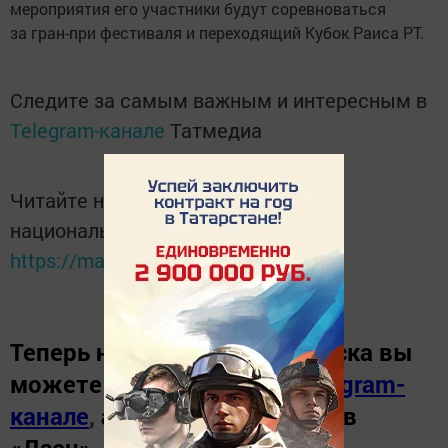
мероприятия его участники будут соревноваться
за гран-при фестиваля и переходящий Кубок Раиса РТ.
Следите за самым важным и интересным в
Telegram-канале
Татмедиа
Читайте новости Татарстана в
национальном мессенджере MАХ:
https://max.ru/tatmedia
Теперь
новости Зеленодольска вы
можете узнать в нашем
Telegram-
канале
,
а также читайте нас в