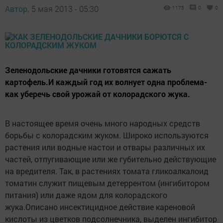
Автор,
5 мая 2013 - 05:30
1175
0
0
Зеленодольские дачники готовятся сажать
картофель.И каждый год их волнует одна проблема-
как уберечь свой урожай от колорадского жука.
В настоящее время очень много народных средств
борьбы с колорадским жуком. Широко используются
растения или водные настои и отвары различных их
частей, отпугивающие или же губительно действующие
на вредителя. Так, в растениях томата гликоалкалоид
томатин служит пищевым детеррентом (ингибитором
питания) или даже ядом для колорадского
жука.Описано инсектицидное действие кареновой
кислоты из цветков подсолнечника, выделен ингибитор