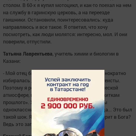
столом. В 60-х я купил мотоцикл, и как-то поехал на нем
на службу в гаринскую церковь, а на переезде
гаишники. Остановили, поинтересовались: куда
направляюсь и все такое. Я ответил, что хочу
посмотреть, как люди молятся: интересно, мол. И они
поверили, отпустили.
Татьяна Лаврентьева
, учитель химии и биологии в
Казани:
- Мой отец был коммунистом, бабушка неоднократно
избиралась депутатом, оба - убежденные атеисты.
Поэтому я росла в исключительно атеистической
атмосфере, в которой не было места «пережиткам
прошлого». Хорошо запомнила, как однажды
одноклассник принес на урок крашеные яйца... Это был
такой шок. Я подумала тогда: неужели он верит в Бога?
Ведь это запрещено!