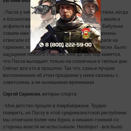
Евгений Беликов
, диспетчер:
- Пасха у меня ассоциируется с ранним детством, когда
я босоногим мальчиком бегал по улице, а на земле и
асфальте валялась разноцветная скорлупа. Бабульки
совали нам в руки яйца, конфеты, и наши карманы
отвисали от угощений. На лавках мужики играли на
гармонях, из окон доносились застольные песни. Было
ощущение полного счастья. Мне до сих пор кажется,
что Пасха выпадает только на солнечные и теплые дни.
Сейчас все это в прошлом. Так что, самые лучшие
воспоминания об этом празднике у меня связаны с
советскими, а не нынешними временами.
Сергей Саркисян
, ветеран спорта:
- Мое детство прошло в Азербайджане. Трудно
поверить, но Пасху в этой среднеазиатской республики
мы отмечали более чем бурно, и никаких гонений со
стороны власти не испытывали. Наоборот - все было