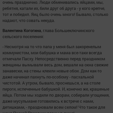
очень празднично. Люди обменивались яйцами, мы,
ребятня, катали их, били друг об друга - у кого крепче,
тот и победил. Яиц было очень много! Бывало, столько
надают, что совать некуда.
Валентина
Когогина
, глава Большеключинского
сельского поселения:
- Несмотря на то что папа у меня был закоренелым
коммунистом, мои бабушка и мама все-таки всегда
отмечали Пасху. Непосредственно перед праздником
женщины вымывали весь дом, вешали на окна свежие
занавески, на стены клеили новые обои. Дом как-то
даже начинал пахнуть по-особому - пасхальной
чистотой. А утром, бывало, проснешься, а на столе
пироги, испеченные бабушкой. И, конечно же, крашеные
яйца. Потом мы ходили по дворам, собирали угощения,
даже мусульмане готовились к встрече с нами,
детишками, - праздновали всем селом! Что такое для