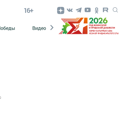
16+
Победы
Видео
Конкурсы
ЭтноДети
0