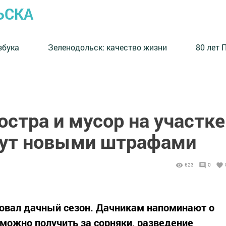
ЬСКА
збука
⁠Зеленодольск: качество жизни
80 лет 
остра и мусор на участке
жут новыми штрафами
623
0
товал дачный сезон. Дачникам напоминают о
 можно получить за сорняки, разведение