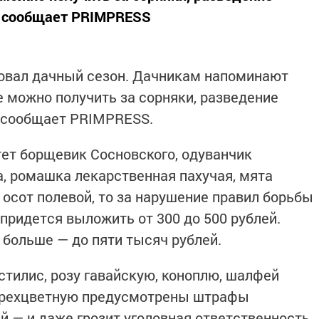
е, сообщает PRIMPRESS
товал дачный сезон. Дачникам напоминают
е можно получить за сорняки, разведение
е, сообщает PRIMPRESS.
тет борщевик Сосновского, одуванчик
, ромашка лекарственная пахучая, мята
 осот полевой, то за нарушение правил борьбы
придется выложить от 300 до 500 рублей.
больше — до пяти тысяч рублей.
стилис, розу гавайскую, коноплю, шалфей
 трехцветную предусмотрены штрафы
й — и даже грозит уголовная ответственность.