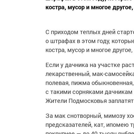
костра, мусор и многое друго
С приходом теплых дней стар
о штрафах в этом году, которы
костра, мусор и многое друго
Если у дачника на участке рас
лекарственный, мак-самосейка
полевая, пижма обыкновенная,
с такими сорняками дачникам 
Жители Подмосковья заплатят 
За мак снотворный, мимозу хо
предсказателей, кат, ипомею
покрупнее — до 40 тысяч рубле