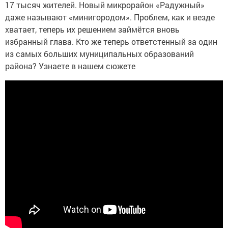
17 тысяч жителей. Новый микрорайон «Радужный»
даже называют «минигородом». Проблем, как и везде
хватает, теперь их решением займётся вновь
избранный глава. Кто же теперь ответстенный за один
из самых больших муниципальных образований
района? Узнаете в нашем сюжете