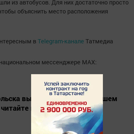
шли из автобусов. Для них достаточно просто
, чтобы объяснить место расположения
интересным в
Telegram-канале
Татмедиа
в национальном мессенджере MАХ:
льска вы можете узнать в нашем
 читайте нас в
«Дзен»
.