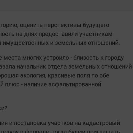
торию, оценить перспективы будущего
ность на днях предоставили участникам
 имущественных и земельных отношений.
 мес­та многих устроило - близость к городу
азала начальник отдела земельных отношений
рошая экология, красивые поля по обе
й плюс - наличие асфальтированной
ки?
ния и постановка участков на кадастровый
цедуру в феврале, тогда будем приглашать