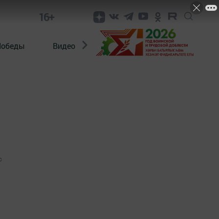
16+
Победы
Видео
Конкурсы
ЭтноДети
0