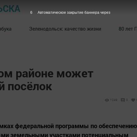
ЬСКА
5
Автоматическое закрытие баннера через
збука
⁠Зеленодольск: качество жизни
80 лет 
ом районе может
й посёлок
1249
0
амках федеральной программы по обеспечению
ыми земельными участками потенциальным