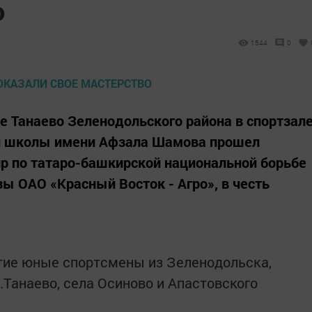
о
1544
0
ое Танаево Зеленодольского района в спортзал
й школы имени Афзала Шамова прошел
р по татаро-башкирской национальной борьбе
ы ОАО «Красный Восток - Агро», в честь
тие юные спортсмены из Зеленодольска,
т.Танаево, села Осиново и Апастовского