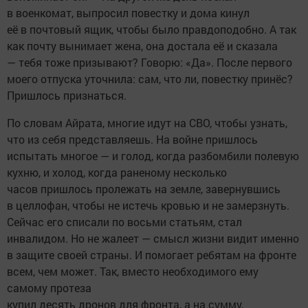
в военкомат, выпросил повестку и дома кинул
её в почтовый ящик, чтобы было правдоподобно. А так
как почту вынимает жена, она достала её и сказала
— тебя тоже призывают? Говорю: «Да». После первого
моего отпуска уточнила: сам, что ли, повестку принёс?
Пришлось признаться.
По словам Айрата, многие идут на СВО, чтобы узнать,
что из себя представляешь. На войне пришлось
испытать многое — и голод, когда разбомбили полевую
кухню, и холод, когда раненому несколько
часов пришлось пролежать на земле, завернувшись
в целлофан, чтобы не истечь кровью и не замерзнуть.
Сейчас его списали по восьми статьям, стал
инвалидом. Но не жалеет — смысл жизни видит именно
в защите своей страны. И помогает ребятам на фронте
всем, чем может. Так, вместо необходимого ему
самому протеза
купил десять дронов для фронта, а на сумму,