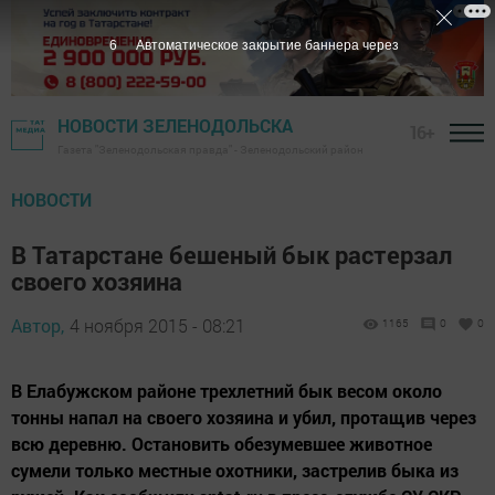
5
Автоматическое закрытие баннера через
НОВОСТИ ЗЕЛЕНОДОЛЬСКА
16+
Газета "Зеленодольская правда" - Зеленодольский район
НОВОСТИ
В Татарстане бешеный бык растерзал
своего хозяина
Автор,
4 ноября 2015 - 08:21
1165
0
0
В Елабужском районе трехлетний бык весом около
тонны напал на своего хозяина и убил, протащив через
всю деревню. Остановить обезумевшее животное
сумели только местные охотники, застрелив быка из