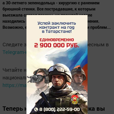
а 30-летнего зеленодольца - хирургию с ранением
брюшной стенки. Все пострадавшие, к которым
выезжала скорая помощь на прошлой неделе
находились в состоянии алкогольного опьянения.
Возможно, если бы они были трезвыми, то и проблем...
Следите за самым важным и интересным в
Telegram-канале
Татмедиа
Читайте новости Татарстана в
национальном мессенджере MАХ:
https://max.ru/tatmedia
Теперь
новости Зеленодольска вы