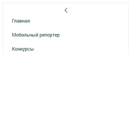
Главная
Мобильный репортер
Конкурсы
Школа журналистики
Видео
Реклама в газете "Наш Зеленый Дол"
Реклама на ТВ
Реклама в газете "Зеленодольская правда"