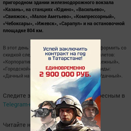
пригородном здании железнодорожного вокзала
«Казань», на станциях «Юдино», «Васильево»,
«Свияжск», «Малое Аметьево», «Компрессорный»,
«Чебоксары», «Ижевск», «Сарапул» и на остановочной
площадке 804 км.
В этот день также появится возможность оформить со
скидкой следующие виды абонементных билетов:
«Корпоративный», «Мне в столицу», «Молодежный»,
«Городской», «Два берега», а также новые виды:
«Дачный на Запад», «Дачный на Восток», «Удачный».
Следите за самым важным и интересным в
Telegram-канале
Татмедиа
Читайте новости Татарстана в