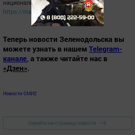
национальном мессенджере MАХ:
https://max.ru/tatmedia
Теперь
новости Зеленодольска вы
можете узнать в нашем
Telegram-
канале
,
а также читайте нас в
«Дзен»
.
Новости СМИ2
Перейти на страницу новости