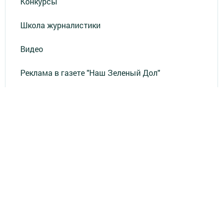
Конкурсы
Школа журналистики
Видео
Реклама в газете "Наш Зеленый Дол"
Реклама на ТВ
Реклама в газете "Зеленодольская правда"
Документы
Привет из СССР
Зеленодольская красавица
Фотолетопись Героев