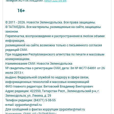
Телефон АО «ТАТМЕДИА»:
(843) 222 09 84
16+
© 2011 - 2026. Новости Зеленодольска. Все права защищены.
© ТАТМЕДИА. Все материалы, размещенные на сайте, защищены
законом.
Перепечатка, воспроизведение и распространение в любом объеме
информации,
размещенной на сайте, возможна только с письменного согласия
редакций СМИ.
При поддержке Республиканского агентства по печати и массовым
коммуникациям.
Наименование СМИ: Новости Зеленодольска
№ свидетельства о регистрации СМИ, дата: Эл № ФС77-54891 от 26
июля 2013 г.
выдано Федеральной службой по надзору в сфере связи,
информационных технологий и массовых коммуникаций
ФИО главного редактора: Витовский Владимир Викторович
Адрес редакции: 422550, Татарстан Респ., Зеленодольский р-н, г.
Зеленодольск, ул. Ленина, д. 29
Телефон редакции: (84371) 5-38-55
e-mail: zpgazetan@mail.ru
Для сообщений о фактах коррупции zpgazetar@mail.ru
Учредитель СМИ: АО «ТАТМЕДИА»