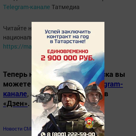
Telegram-канале
Татмедиа
Читайте новости Татарстана в
национальном мессенджере MАХ:
https://max.ru/tatmedia
Теперь
новости Зеленодольска вы
можете узнать в нашем
Telegram-
канале
,
а также читайте нас в
«Дзен»
.
Новости СМИ2