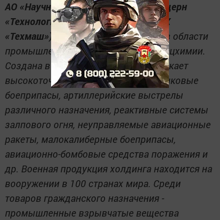
АО «Научно-производственный концерн
«Технологии машиностроения» (НПК
«Техмаш»)
- холдинговая компания в области
промышленности боеприпасов и спецхимии.
Создана в 2011 году. Концерн выпускает
высокоточные артиллерийские и танковые
боеприпасы, артиллерийские выстрелы
различного назначения, реактивные системы
залпового огня, неуправляемые авиационные
ракеты, малокалиберные боеприпасы,
авиационно-бомбовые средства поражения и
др. Военная продукция холдинга находится на
вооружении в 100 странах мира. Среди
товаров гражданского назначения -
промышленные взрывчатые вещества