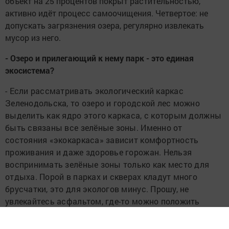
объект на 25 процентов покрыт растительностью,
активно идёт процесс самоочищения. Четвертое: не
допускать загрязнения озера, регулярно извлекать
мусор из него.
- Озеро и прилегающий к нему парк - это единая
экосистема?
- Если рассматривать экологический каркас
Зеленодольска, то озеро и городской лес можно
выделить как ядро этого каркаса, с которым должны
быть связаны все зелёные зоны. Именно от
состояния «экокаркаса» зависит комфортность
проживания и даже здоровье горожан. Нельзя
воспринимать зелёные зоны только как место для
отдыха. Порой в парках и скверах кладут много
брусчатки, это для экологов минус. Прошу, не
увлекайтесь асфальтом, где-то можно положить
деревянные настилы, как в казанском парке
им.Горького. Я рекомендую в лесопарках сохранять