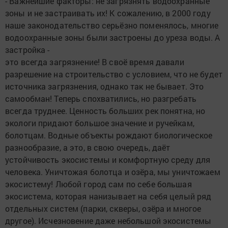
- Важнейшие факторы: не загрязнять водоохранные
зоны и не застраивать их! К сожалению, в 2000 году
наше законодательство серьёзно поменялось, многие
водоохранные зоны были застроены до уреза воды. А
застройка -
это всегда загрязнение! В своё время давали
разрешение на строительство с условием, что не будет
источника загрязнения, однако так не бывает. Это
самообман! Теперь спохватились, но разгребать
всегда труднее. Ценность больших рек понятна, но
экологи придают большое значение и ручейкам,
болотцам. Водные объекты рождают биологическое
разнообразие, а это, в свою очередь, даёт
устойчивость экосистемы и комфортную среду для
человека. Уничтожая болотца и озёра, мы уничтожаем
экосистему! Любой город сам по себе большая
экосистема, которая нанизывает на себя целый ряд
отдельных систем (парки, скверы, озёра и многое
другое). Исчезновение даже небольшой экосис­темы