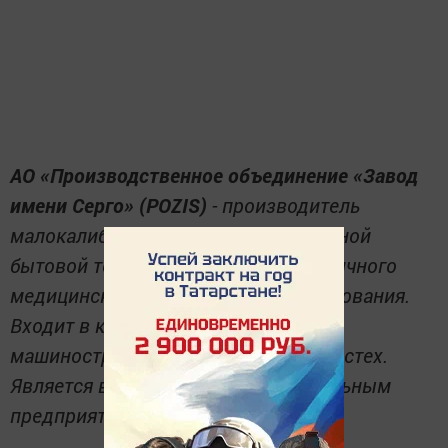
АО «Производственное объединение «Завод
имени Серго» (POZIS)
- производитель
малокалиберных боеприпасов, крупной
бытовой техники и высокотехнологичного
медицинского холодильного оборудования.
Входит в концерн «Технологии
машиностроения» Госкорпорации Ростех.
Является ведущим машиностроительным
предприятием России.