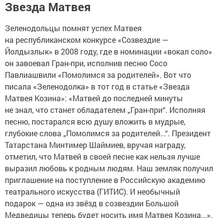
Звезда Матвея
Зеленодольцы помнят успех Матвея
на республиканском конкурсе «Созвездие —
Йолдызлык» в 2008 году, где в номинации «вокал соло»
он завоевал Гран-при, исполнив песню Сосо
Павлиашвили «Помолимся за родителей». Вот что
писала «Зеленодолка» в тот год в статье «Звезда
Матвея Козина»: «Матвей до последней минуты
не знал, что станет обладателем „Гран-при“. Исполняя
песню, постарался всю душу вложить в мудрые,
глубокие слова „Помолимся за родителей...“. Президент
Татарстана Минтимер Шаймиев, вручая награду,
отметил, что Матвей в своей песне как нельзя лучше
выразил любовь к родным людям. Наш земляк получил
приглашение на поступление в Российскую академию
театрального искусства (ГИТИС). И необычный
подарок — одна из звёзд в созвездии Большой
Медведицы теперь будет носить имя Матвея Козина...».