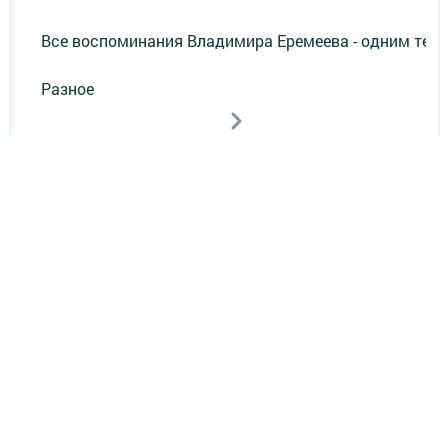
Все воспоминания Владимира Еремеева - одним тек
Разное
Телефон АО «ТАТМЕДИА»:
(843) 222 09 84
16+
© 2011 - 2026. Новости Зеленодольска. Все права защищены.
© ТАТМЕДИА. Все материалы, размещенные на сайте, защищены
законом.
Перепечатка, воспроизведение и распространение в любом объеме
информации,
размещенной на сайте, возможна только с письменного согласия