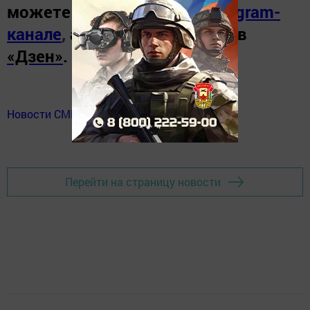
можете узнать в нашем
Telegram-
канале
,
а также читайте нас в
«Дзен»
.
Новости СМИ2
Перейти на страницу новости