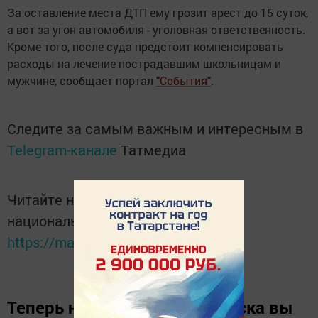
За оставление места ДТП ему грозит арест до 15 суток,
а вот за угон автомобиля - уголовная ответственность.
Кроме того, после суда предстоит компенсировать
расходы на лечение пострадавшим школьницам и
мужчине, сообщает портал
"События"
.
Следите за самым важным и интересным в
Telegram-канале
Татмедиа
Читайте новости Татарстана в
национальном мессенджере MАХ:
https://max.ru/tatmedia
Теперь
новости Зеленодольска вы