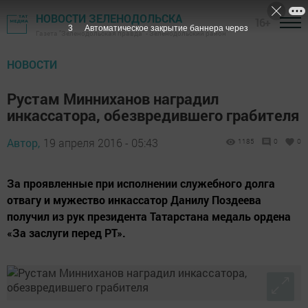
НОВОСТИ ЗЕЛЕНОДОЛЬСКА
16+
3
Автоматическое закрытие баннера через
Газета "Зеленодольская правда" - Зеленодольский район
НОВОСТИ
Рустам Минниханов наградил
инкассатора, обезвредившего грабителя
Автор,
19 апреля 2016 - 05:43
1185
0
0
За проявленные при исполнении служебного долга
отвагу и мужество инкассатор Данилу Поздеева
получил из рук президента Татарстана медаль ордена
«За заслуги перед РТ».