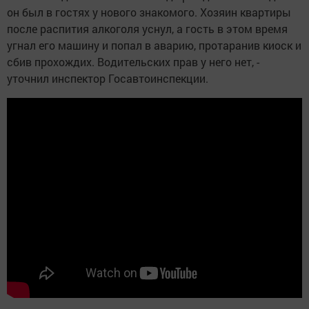
он был в гостях у нового знакомого. Хозяин квартиры
после распития алкоголя уснул, а гость в этом время
угнал его машину и попал в аварию, протаранив киоск и
сбив прохождих. Водительских прав у него нет, -
уточнил инспектор Госавтоинспекции.