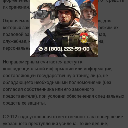
их хранения, обработки и передачи.
Охраняемая законом информация - сведения, для
которых законом установлен специальный режим их
правовой защиты (например, государственная,
служебная, коммерческая и банковская тайна,
персональные данные и т.д.).
Неправомерным считается доступ к
конфиденциальной информации или информации,
составляющей государственную тайну, лица, не
обладающего необходимыми полномочиями (без
согласия собственника или его законного
представителя), при условии обеспечения специальных
средств ее защиты.
С 2012 года уголовная ответственность за совершение
указанного преступления усилена. То же деяние,