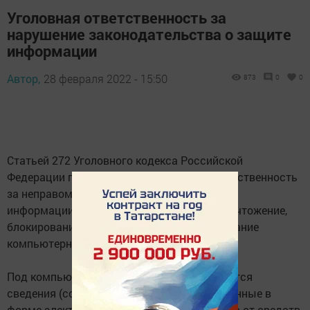
Уголовная ответственность за
нарушение законодательства о защите
информации
Автор,
28 февраля 2022 - 15:50
873
0
0
Статьей 272 Уголовного кодекса Российской
Федерации предусмотрена уголовная ответственность
за неправомерный доступ к компьютерной
информации, если это деяние повлекло уничтожение,
блокирование, модификацию либо копирование
компьютерной информации.
Под компьютерной информацией понимаются
сведения (сообщения, данные), представленные в
форме электрических сигналов, независимо от средств