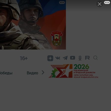
16+
Победы
Видео
Конкурсы
ЭтноДети