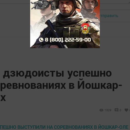
Отправить
Авторизоваться
е дзюдоисты успешно
оревнованиях в Йошкар-
ах
1329
0