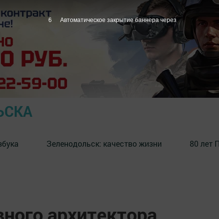
5
Автоматическое закрытие баннера через
ЬСКА
збука
⁠Зеленодольск: качество жизни
80 лет 
вного архитектора