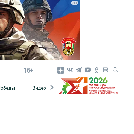
16+
Победы
Видео
Конкурсы
ЭтноДети