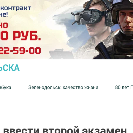
ЬСКА
збука
⁠Зеленодольск: качество жизни
80 лет 
 ввести второй экзамен