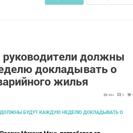
 руководители должны
еделю докладывать о
аварийного жилья
884
0
России Михаил Мень потребовал от