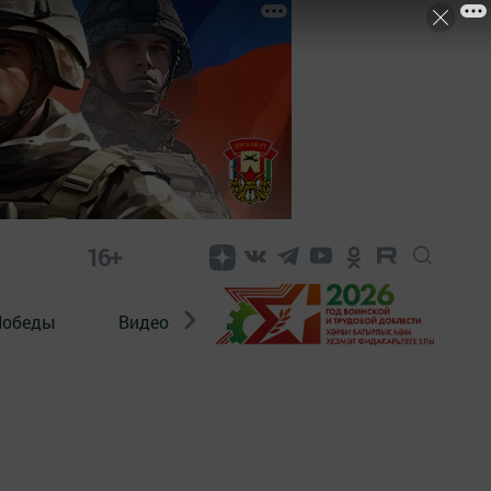
16+
Победы
Видео
Конкурсы
ЭтноДети