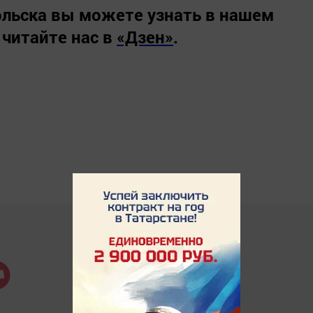
льска вы можете узнать в нашем
 читайте нас в
«Дзен»
.