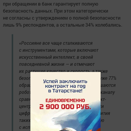
при обращении в банк гарантирует полную
безопасность данных. При этом категорически
не согласны с утверждением о полной безопасности
лишь 9% респондентов, а остальные 34% колебались.
«Россияне все чаще сталкиваются
с инструментами, которые включают
искусственный интеллект, в своей
повседневной жизни — и отмечают
их растущее качество и скорость, а также
безопасность и удобство. Так, сейчас уже 77%
обращений в чате ВТБ успешно разрешаются
роботами, а число запросов по этому каналу
сравнялось с числом звонков в контакт-
центр. Это говорит о востребованности
цифрового банка и о потенциале развития
таких каналов, включая автоматизацию
с использованием искусственного