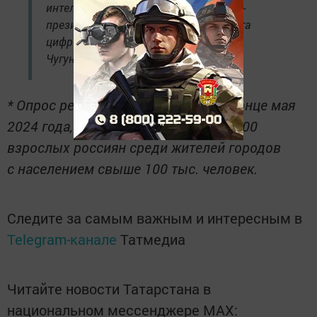
интеллекта», — пояснил старший вице-
президент, руководитель департамента
цифрового бизнеса банка ВТБ Никита
Чугунов.
* Опрос респондентов проходил в конце мая
2024 года, в нем приняли участие 1500
взрослых россиян среди жителей городов
с населением свыше 100 тыс. человек.
Следите за самым важным и интересным в
Telegram-канале
Татмедиа
Читайте новости Татарстана в
национальном мессенджере MАХ: