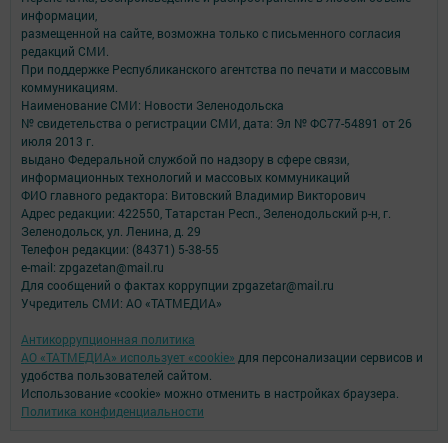
информации,
размещенной на сайте, возможна только с письменного согласия
редакций СМИ.
При поддержке Республиканского агентства по печати и массовым
коммуникациям.
Наименование СМИ: Новости Зеленодольска
№ свидетельства о регистрации СМИ, дата: Эл № ФС77-54891 от 26
июля 2013 г.
выдано Федеральной службой по надзору в сфере связи,
информационных технологий и массовых коммуникаций
ФИО главного редактора: Витовский Владимир Викторович
Адрес редакции: 422550, Татарстан Респ., Зеленодольский р-н, г.
Зеленодольск, ул. Ленина, д. 29
Телефон редакции: (84371) 5-38-55
e-mail: zpgazetan@mail.ru
Для сообщений о фактах коррупции zpgazetar@mail.ru
Учредитель СМИ: АО «ТАТМЕДИА»
Антикоррупционная политика
АО «ТАТМЕДИА» использует «cookie»
для персонализации сервисов и
удобства пользователей сайтом.
Использование «cookie» можно отменить в настройках браузера.
Политика конфиденциальности