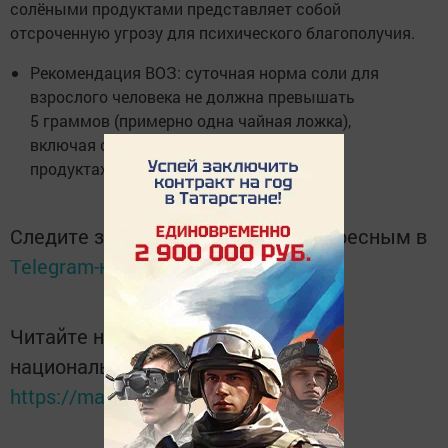
солёными продуктами представляет собой
отсроченную угрозу для психического благополучия.
Рекомендация ВОЗ: суточная норма соли для
взрослого человека не должна превышать
5 граммов (примерно одна чайная ложка),
включая соль, содержащуюся в готовых
продуктах питания.
Следите за самым важным и интересным в
Telegram-канале
Татмедиа
Читайте новости Татарстана в
национальном мессенджере MАХ:
https://max.ru/tatmedia