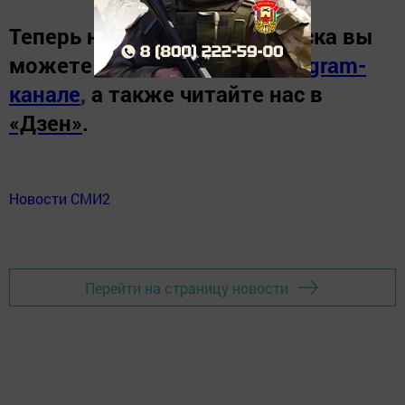
Теперь
новости Зеленодольска вы
можете узнать в нашем
Telegram-
канале
,
а также читайте нас в
«Дзен»
.
Новости СМИ2
Перейти на страницу новости