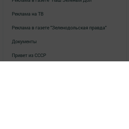
Реклама на ТВ
Реклама в газете "Зеленодольская правда"
Документы
Привет из СССР
Зеленодольская красавица
Фотолетопись Героев
Летопись мужества
«Где эта улица, где этот дом?»
Лица эпохи