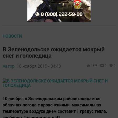
НОВОСТИ
В Зеленодольске ожидается мокрый
снег и гололедица
Автор,
10 ноября 2015 - 04:43
1308
0
0
10 ноября, в Зеленодольском районе ожидается
облачная погода с прояснениями, максимальная
температура воздуха днем составит 1 градус тепла,
сообщает Гидрометцентр РТ.