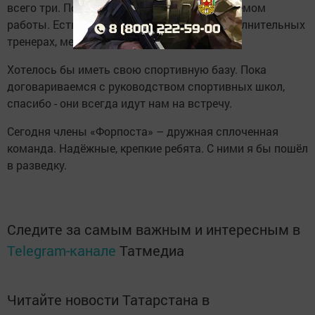
всего три. Порой мы не справляемся с объемом
работы. Есть острая необходимость в дополнительных
тренерах, методистах.
Хотелось бы иметь свою спортивную базу. Пока
договариваемся с руководством спортивных школ,
спасибо - они всегда идут нам на встречу.
Сегодня члены «Форпоста» – дружная сплоченная
команда. Надёжные, крепкие ребята. С ними я бы пошёл
в разведку.
Следите за самым важным и интересным в
Telegram-канале
Татмедиа
Читайте новости Татарстана в