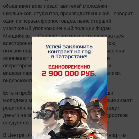
объединяет всех представителей молодёжи –
школьников, студентов, производственников, - говорит
один из первых форпостовцев, ныне старший
участковый уполномоченный полиции Фидан
Миндибаев. – Она даёт возможность развиваться
всесторонне. Мы учим ребят рукопашному бою,
огневой подготовке, спецдисциплинам. Сейчас они
осваивают азы режиссерского мастерства и
операторского дела, чтобы работать с фото-и
видеоаппаратурой, делать и монтировать ролики,
видеосюжеты.
Есть и проблемные точки. К сожалению, среди
молодежи много инфантильных ребят, которые знают:
родители накормят, оденут, купят телефон, дадут
деньги на образование. Именно на таких подростков
следует сегодня обращать особое внимание.
В Центре «Форпост» не хватает штатных единиц—их