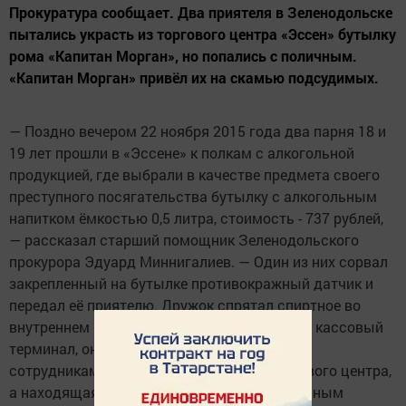
Прокуратура сообщает. Два приятеля в Зеленодольске
пытались украсть из торгового центра «Эссен» бутылку
рома «Капитан Морган», но попались с поличным.
«Капитан Морган» привёл их на скамью подсудимых.
― Поздно вечером 22 ноября 2015 года два парня 18 и
19 лет прошли в «Эссене» к полкам с алкогольной
продукцией, где выбрали в качестве предмета своего
преступного посягательства бутылку с алкогольным
напитком ёмкостью 0,5 литра, стоимость - 737 рублей,
― рассказал старший помощник Зеленодольского
прокурора Эдуард Миннигалиев. ― Один из них сорвал
закрепленный на бутылке противокражный датчик и
передал её приятелю. Дружок спрятал спиртное во
внутреннем кармане куртки. Однако пройдя кассовый
терминал, он был остановлен и задержан
сотрудниками службы безопасности торгового центра,
а находящаяся при нём бутылка с алкогольным