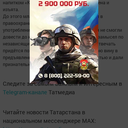
напитком «Капитан Морган», была обнаружена и
изъята.
До этого младший из друзей уже попадался в
правоохранительные органы за хранение и
употребление наркотиков. В этот раз друзья не смогли
довести до конца совместный преступный замысел по
независящим от них обстоятельствам. Но отвечать
придётся по всей строгости закона. Оба свою вину в
предъявленном обвинении признали полностью и дали
признательные показания.
Следите за самым важным и интересным в
Telegram-канале
Татмедиа
Читайте новости Татарстана в
национальном мессенджере MАХ: