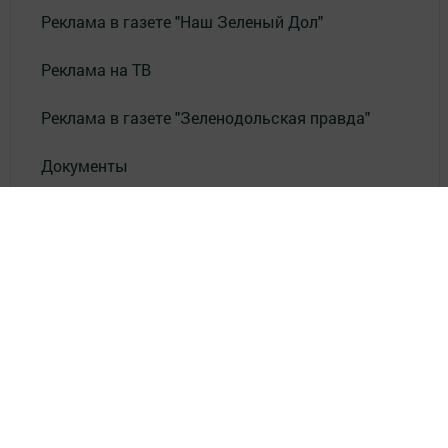
Реклама в газете "Наш Зеленый Дол"
Реклама на ТВ
Реклама в газете "Зеленодольская правда"
Документы
Привет из СССР
Зеленодольская красавица
Фотолетопись Героев
Летопись мужества
«Где эта улица, где этот дом?»