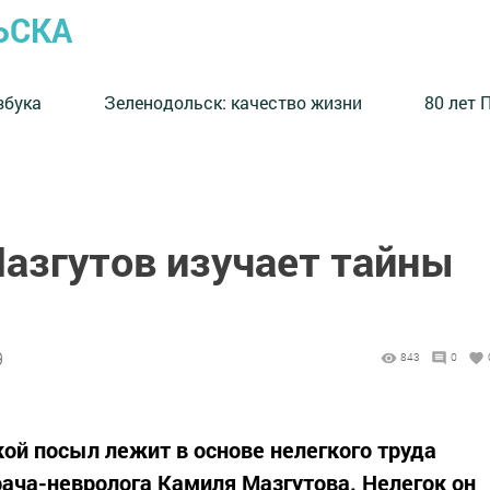
ЬСКА
збука
⁠Зеленодольск: качество жизни
80 лет 
Мазгутов изучает тайны
9
843
0
кой посыл лежит в основе нелегкого труда
рача-невролога Камиля Мазгутова. Нелегок он