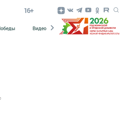
16+
Победы
Видео
Конкурсы
ЭтноДети
0