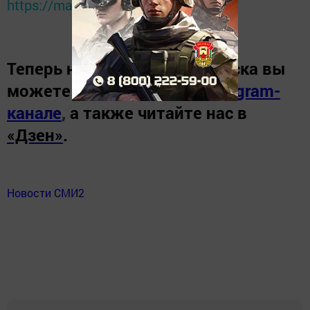
https://max.ru/tatmedia
Теперь
новости Зеленодольска вы
можете узнать в нашем
Telegram-
канале
,
а также читайте нас в
«Дзен»
.
Новости СМИ2