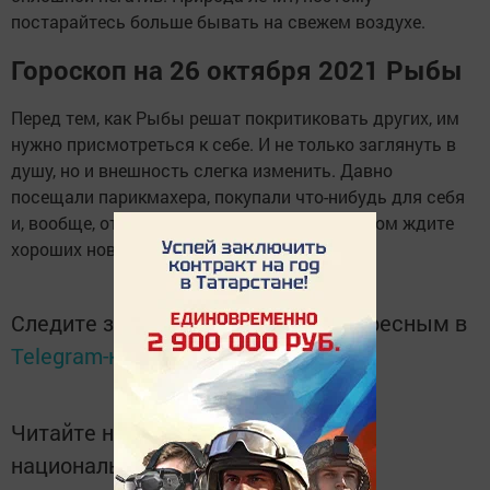
постарайтесь больше бывать на свежем воздухе.
Гороскоп на 26 октября 2021 Рыбы
Перед тем, как Рыбы решат покритиковать других, им
нужно присмотреться к себе. И не только заглянуть в
душу, но и внешность слегка изменить. Давно
посещали парикмахера, покупали что-нибудь для себя
и, вообще, отдыхали по-настоящему? Вечером ждите
хороших новостей от родственников.
Следите за самым важным и интересным в
Telegram-канале
Татмедиа
Читайте новости Татарстана в
национальном мессенджере MАХ: