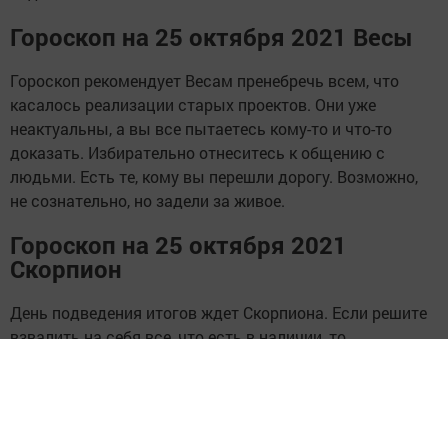
Гороскоп на 25 октября 2021 Весы
Гороскоп рекомендует Весам пренебречь всем, что
касалось реализации старых проектов. Они уже
неактуальны, а вы все пытаетесь кому-то и что-то
доказать. Избирательно отнеситесь к общению с
людьми. Есть те, кому вы перешли дорогу. Возможно,
не сознательно, но задели за живое.
Гороскоп на 25 октября 2021
Скорпион
День подведения итогов ждет Скорпиона. Если решите
взвалить на себя все, что есть в наличии, то
надорветесь. В бумажной работе имеются «хвосты»,
поэтому подчищайте их стремительно. Любимый
человек пригласит в место, от которого будете в
восторге. Одевайтесь теплее, иначе простудитесь.