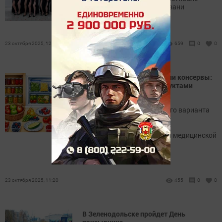
Zumba Fitness «4ever» в Казани
23 октября 2025, 12:00
659
0
0
Свежие, замороженные или консервы:
врачи о том, какими продуктами
питаться полезнее
О плюсах и минусах каждого варианта
рассказали специалисты
Республиканского центра
общественного здоровья и медицинской
профилактики Татарстана
23 октября 2025, 11:20
455
0
0
В Зеленодольске пройдет День