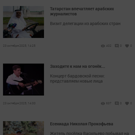
Татарстан впечатляет арабских
журналистов
Визит делегации из арабских стран
23 октября 2025, 14:25
402
0
0
Заходите к нам на огонёк...
Концерт бардовской песни:
представляем новые лица
23 октября 2025, 14:00
637
0
0
Есениада Николая Прокофьева
Житель посёлка Васильево побывал на