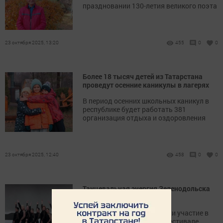
праздновании 130-летия великого поэта
23 октября 2025, 13:20
455
0
0
Более 18 тысяч детей из Татарстана
проведут осенние каникулы в лагерях
В период осенних школьных каникул в
республике будет работать 381
организация отдыха и оздоровления
23 октября 2025, 12:40
458
0
0
Танцевальная энергия Зеленодольска
покорила Казань
Девушки-зумбисты приняли участие в
большом танцевальном фестивале