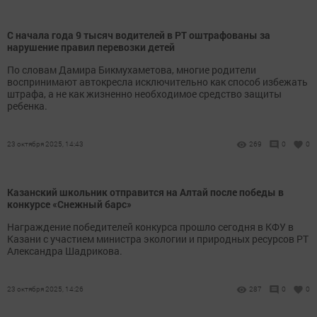
С начала года 9 тысяч водителей в РТ оштрафованы за
нарушение правил перевозки детей
По словам Дамира Бикмухаметова, многие родители
воспринимают автокресла исключительно как способ избежать
штрафа, а не как жизненно необходимое средство защиты
ребенка.
23 октября 2025, 14:43
269
0
0
Казанский школьник отправится на Алтай после победы в
конкурсе «Снежный барс»
Награждение победителей конкурса прошло сегодня в КФУ в
Казани с участием министра экологии и природных ресурсов РТ
Александра Шадрикова.
23 октября 2025, 14:26
287
0
0