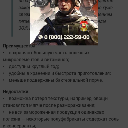
по содержанию витаминов и антиоксидантов
замороженные продукты могут быть не хуже
свежих», — сказала заведующий отделением
гигиенического воспитания и пропаганды
ЗОЖ Гузэль Галимуллина.
Преимущества:
• сохраняют большую часть полезных
микроэлементов и витаминов;
• доступны круглый год;
• удобны в хранении и быстрота приготовления;
• меньше подвержены бактериальной порче.
Недостатки:
• возможна потеря текстуры, например, овощи
становятся мягче после размораживания;
• не вся замороженная продукция одинаково
полезна — некоторые полуфабрикаты содержат соль
и консерванты;