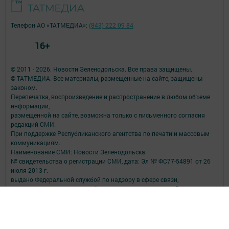
Телефон АО «ТАТМЕДИА»:
(843) 222 09 84
16+
© 2011 - 2026. Новости Зеленодольска. Все права защищены.
© ТАТМЕДИА. Все материалы, размещенные на сайте, защищены
законом.
Перепечатка, воспроизведение и распространение в любом объеме
информации,
размещенной на сайте, возможна только с письменного согласия
редакций СМИ.
При поддержке Республиканского агентства по печати и массовым
коммуникациям.
Наименование СМИ: Новости Зеленодольска
№ свидетельства о регистрации СМИ, дата: Эл № ФС77-54891 от 26
июля 2013 г.
выдано Федеральной службой по надзору в сфере связи,
информационных технологий и массовых коммуникаций
ФИО главного редактора: Витовский Владимир Викторович
Адрес редакции: 422550, Татарстан Респ., Зеленодольский р-н, г.
Зеленодольск, ул. Ленина, д. 29
Телефон редакции: (84371) 5-38-55