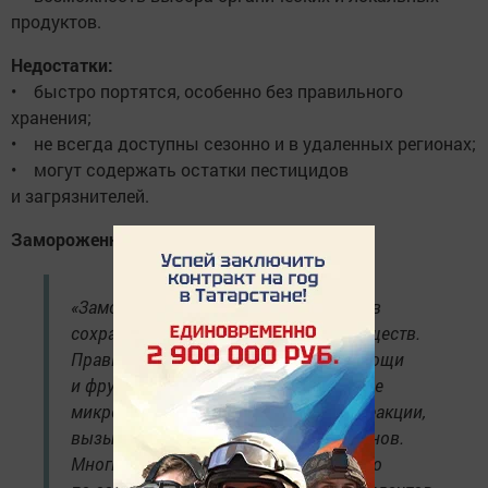
продуктов.
Недостатки:
• быстро портятся, особенно без правильного
хранения;
• не всегда доступны сезонно и в удаленных регионах;
• могут содержать остатки пестицидов
и загрязнителей.
Замороженные продукты:
«Заморозка — один из лучших методов
сохранить максимум питательных веществ.
Правильно быстро замороженные овощи
и фрукты останавливают размножение
микробов и замедляют химические реакции,
вызывающие порчу и потерю витаминов.
Многие исследования показывают, что