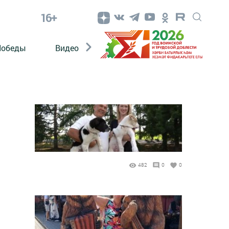
16+
Победы
Видео
Конкурсы
ЭтноДети
482
0
0