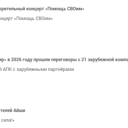
творительный концерт «Помощь СВОим»
концерт «Помощь СВОим»
р» в 2026 году прошли переговоры с 21 зарубежной комп
ей АПК с зарубежными партнёрами
ителей Айши
 села!»