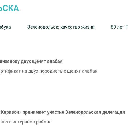
ЬСКА
збука
⁠Зеленодольск: качество жизни
80 лет 
ниханову двух щенят алабая
ертификат на двух породистых щенят алабая
«Каравон» принимает участие Зеленодольская делегация
вета ветеранов района