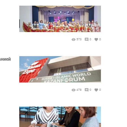
573
0
0
анией
478
0
0