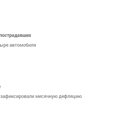
 пострадавших
тыре автомобиля
е
да зафиксировали месячную дефляцию