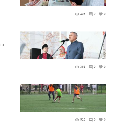
405
0
0
он
363
0
0
529
0
0