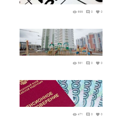
699
0
0
561
0
0
471
0
0