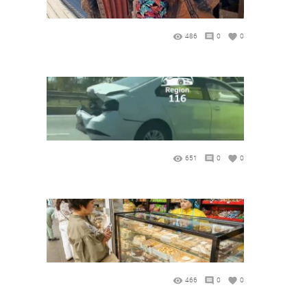
486
0
0
651
0
0
466
0
0