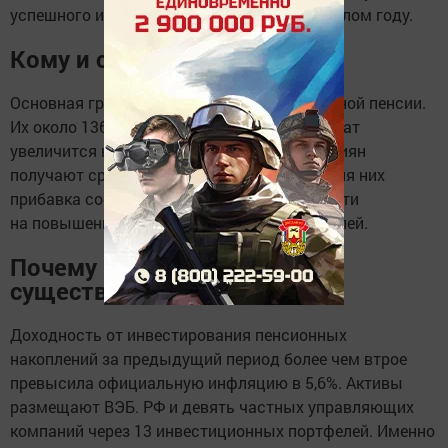
успешного инвестирования средств в прошлом году.
Кому и сколько добавят
Основная группа — получатели накопительной пенсии.
Их около 136 тысяч человек, а размер выплат
увеличится на 17,3%. Еще 37,3 тысячи россиян
получают срочную пенсионную выплату; для них
прибавка составит 19,3%. В общей сложности
на повышение направят 8,5 миллиарда рублей.
Почему рост оказался
существенным
Доходность от инвестирования пенсионных
накоплений за предыдущий период более чем втрое
превысила официальную инфляцию в 5,6%. Активы
размещают ВЭБ. РФ и девять частных управляющих
компаний через 13 инвестиционных портфелей. Именно