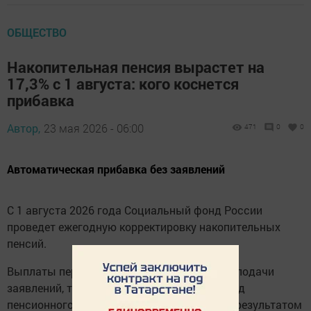
ОБЩЕСТВО
Накопительная пенсия вырастет на
17,3% с 1 августа: кого коснется
прибавка
Автор,
23 мая 2026 - 06:00
471
0
0
Автоматическая прибавка без заявлений
С 1 августа 2026 года Социальный фонд России
проведет ежегодную корректировку накопительных
пенсий.
Выплаты пересчитают автоматически, без подачи
заявлений, тем, кому уже назначен такой вид
пенсионного обеспечения. Прибавка стала результатом