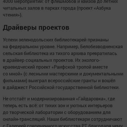
4000 мероприятий: от флешмобов и квизов до летних
читальных залов в парках города (проект «Азбука
чтения»).
Драйверы проектов
Успехи зеленодольских библиотекарей признаны
на федеральном уровне. Например, Белобезводненская
сельская библиотека из тихого архива превратилась
в драйвер социальных проектов. Их эколого-
краеведческий проект «Раифской тропой вместе
со мной» (с лесными мастерскими и документальными
фильмами) выиграл всероссийские гранты и вошёл
в дайджест Российской государственной библиотеки.
Не отстаёт и модернизированная «Гайдаровка», где
теперь есть всё: от тихих зон и уютных интерьеров
до творческой лаборатории с оборудованием для
онлайн-трансляций. Наши библиотекари сотрудничают
с Галереей современного искусства РТ, благодаря чему