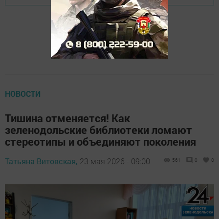
НОВОСТИ
Тишина отменяется! Как
зеленодольские библиотеки ломают
стереотипы и объединяют поколения
Татьяна Витовская,
23 мая 2026 - 09:00
561
0
0