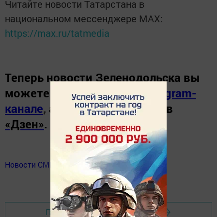
Читайте новости Татарстана в
национальном мессенджере MАХ:
https://max.ru/tatmedia
Теперь
новости Зеленодольска вы
можете узнать в нашем
Telegram-
канале
,
а также читайте нас в
«Дзен»
.
Новости СМИ2
Перейти на страницу новости