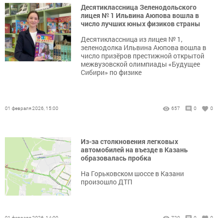
Десятиклассница Зеленодольского
лицея № 1 Ильвина Аюпова вошла в
число лучших юных физиков страны
Десятиклассница из лицея № 1,
зеленодолка Ильвина Аюпова вошла в
число призёров престижной открытой
межвузовской олимпиады «Будущее
Сибири» по физике
01 февраля 2026, 15:00
657
0
0
Из-за столкновения легковых
автомобилей на въезде в Казань
образовалась пробка
На Горьковском шоссе в Казани
произошло ДТП
01 февраля 2026, 14:00
720
0
0