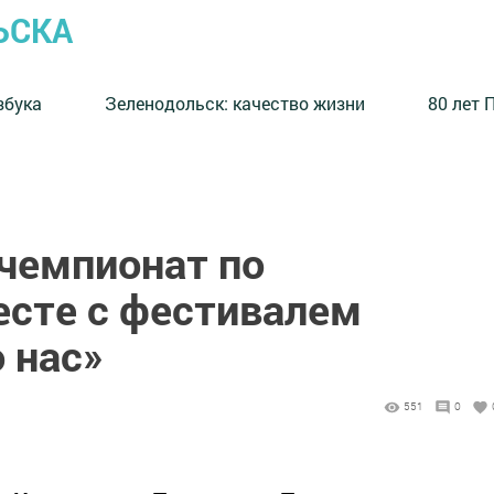
ЬСКА
збука
⁠Зеленодольск: качество жизни
80 лет 
 чемпионат по
есте с фестивалем
 нас»
551
0