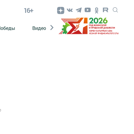
16+
Победы
Видео
Конкурсы
ЭтноДети
0