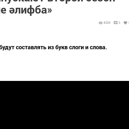
ле әлифба»
8283
0
удут составлять из букв слоги и слова.