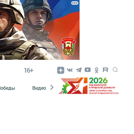
16+
Победы
Видео
Конкурсы
ЭтноДети