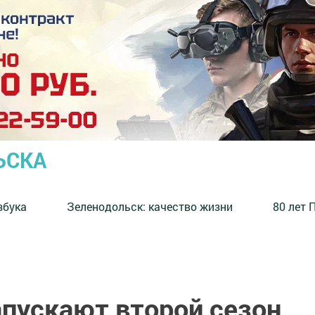
ЬСКА
збука
⁠Зеленодольск: качество жизни
80 лет 
апускают второй сезон