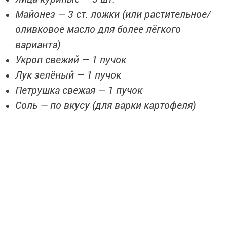
Майонез — 3 ст. ложки (или растительное/
оливковое масло для более лёгкого
варианта)
Укроп свежий — 1 пучок
Лук зелёный — 1 пучок
Петрушка свежая — 1 пучок
Соль — по вкусу (для варки картофеля)
Пошаговое приготовление
Варка картофеля и яиц
Картофель очистите, нарежьте кубиками со стороной
около 1,5–2 см. Закиньте в кастрюлю с кипящей
подсоленной водой и варите до готовности (7–8 минут).
Параллельно в другой кастрюле сварите яйца
вкрутую — примерно 10 минут после закипания. Важно