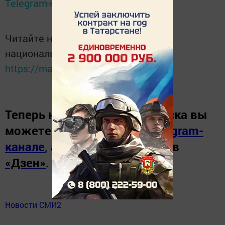
Telegram-канале
Татмедиа
Читайте новости Татарстана в
национальном мессенджере MАХ:
https://max.ru/tatmedia
Теперь
новости Зеленодольска вы
можете узнать в нашем
Telegram-
канале
,
а также читайте нас в
«Дзен»
.
Новости СМИ2