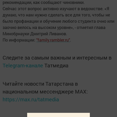
рекомендации, как сообщают чиновники.
Сейчас этот вопрос активно изучают в ведомстве. «Я
думаю, что нам нужно сделать все для того, чтобы не
было профанации и обучение любого студента очно или
заочно велось на высоком уровне», - отметил глава
Минобрнауки Дмитрий Ливанов.
По информации:
"family.rambler.ru"
.
Следите за самым важным и интересным в
Telegram-канале
Татмедиа
Читайте новости Татарстана в
национальном мессенджере MАХ:
https://max.ru/tatmedia