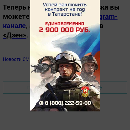
Теперь
новости Зеленодольска вы
можете узнать в нашем
Telegram-
канале
,
а также читайте нас в
«Дзен»
.
Новости СМИ2
Перейти на страницу новости